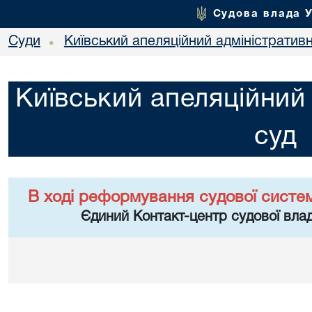
Судова влада 
Суди
Київський апеляційний адміністратив
•
Київський апеляційний
суд
В ході реформування судової систе
Єдиний Контакт-центр судової влад