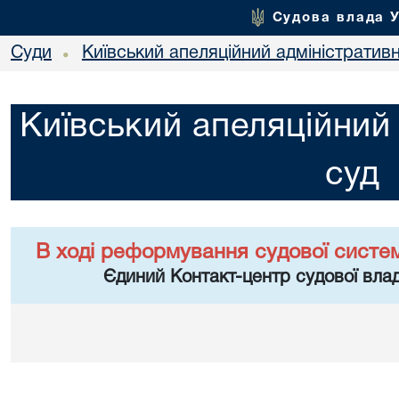
Судова влада 
Суди
Київський апеляційний адміністратив
•
Київський апеляційний
суд
В ході реформування судової систе
Єдиний Контакт-центр судової влад