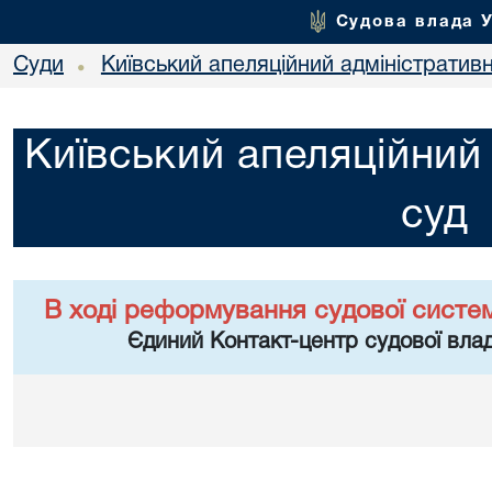
Судова влада 
Суди
Київський апеляційний адміністратив
•
Київський апеляційний
суд
В ході реформування судової систе
Єдиний Контакт-центр судової влад