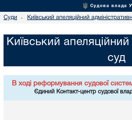
Судова влада 
Суди
Київський апеляційний адміністратив
•
Київський апеляційний
суд
В ході реформування судової систе
Єдиний Контакт-центр судової влад