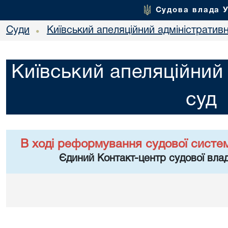
Судова влада 
Суди
Київський апеляційний адміністратив
•
Київський апеляційний
суд
В ході реформування судової систе
Єдиний Контакт-центр судової влад