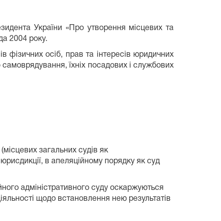
езидента України «Про утворення місцевих та
да 2004 року.
в фізичних осіб, прав та інтересів юридичних
о самоврядування, їхніх посадових і службових
(місцевих загальних судів як
 юрисдикції, в апеляційному порядку як суд
ійного адміністративного суду оскаржуються
бездіяльності щодо встановлення нею результатів