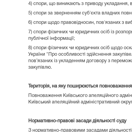
4) спори, що виникають з приводу укладання,
5) спори за зверненням суб'єкта владних пов
6) спори щодо правовідносин, пов'язаних з 
7) спори фізичних чи юридичних осіб із розпор
публічної інформації;
8) спори фізичних чи юридичних осіб щодо оск
України "Про особливості здійснення закупіве
пов’язаних із укладенням договору з переможц
закупівлю.
Територія, на яку поширюються повноваження с
Повноваження Київського апеляційного адмініс
Київський апеляційний адміністративний округ
Нормативно-правові засади діяльності суду
З нормативно-правовими засадами діяльності су