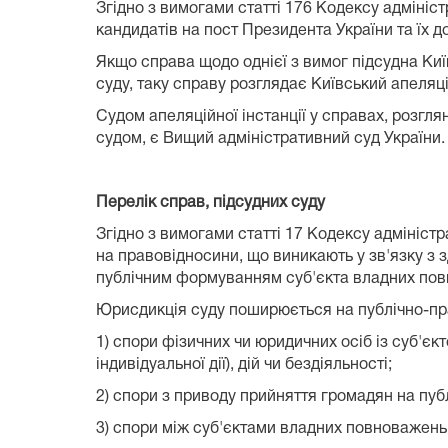
Згідно з вимогами статті 176 Кодексу адмініс
кандидатів на пост Президента України та їх до
Якщо справа щодо однієї з вимог підсудна Киї
суду, таку справу розглядає Київський апеляц
Судом апеляційної інстанції у справах, розгля
судом, є Вищий адміністративний суд України.
Перелік справ, підсудних суду
Згідно з вимогами статті 17 Кодексу адмініс
на правовідносини, що виникають у зв'язку з 
публічним формуванням суб'єкта владних по
Юрисдикція суду поширюється на публічно-пра
1) спори фізичних чи юридичних осіб із суб'є
індивідуальної дії), дій чи бездіяльності;
2) спори з приводу прийняття громадян на публ
3) спори між суб'єктами владних повноважень з