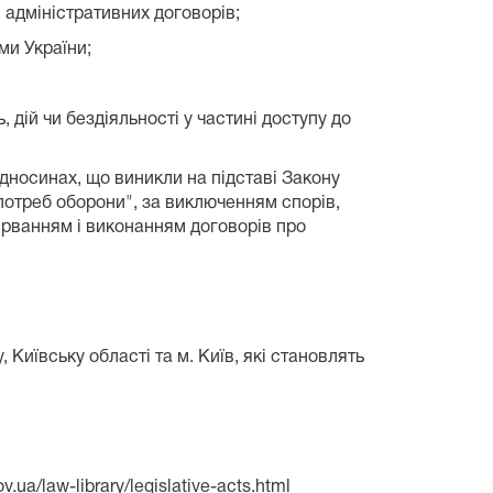
 адміністративних договорів;
ми України;
 дій чи бездіяльності у частині доступу до
ідносинах, що виникли на підставі Закону
 потреб оборони", за виключенням спорів,
ірванням і виконанням договорів про
иївську області та м. Київ, які становлять
/law-library/legislative-acts.html