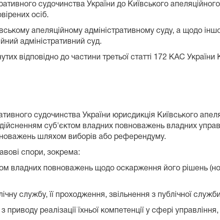
тративного судочинства України до Київського апеляційного
вірених осіб.
вському апеляційному адміністративному суду, а щодо іншо
ійний адміністративний суд.
нутих відповідно до частини третьої статті 172 КАС Україн
тративного судочинства України юрисдикція Київського апе
здійсненням суб'єктом владних повноважень владних управлі
вноважень шляхом виборів або референдуму.
вові спори, зокрема:
ктом владних повноважень щодо оскарження його рішень (но
ічну службу, її проходження, звільнення з публічної служби
 приводу реалізації їхньої компетенції у сфері управління