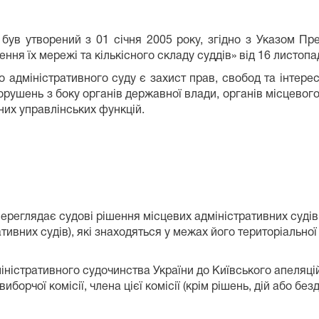
 був утворений з 01 січня 2005 року, згідно з Указом Пр
ння їх мережі та кількісного складу суддів» від 16 листопа
адміністративного суду є захист прав, свобод та інтересі
порушень з боку органів державної влади, органів місцевог
дних управлінських функцій.
ереглядає судові рішення місцевих адміністративних судів 
тивних судів), які знаходяться у межах його територіальної
дміністративного судочинства України до Київського апеляц
 виборчої комісії, члена цієї комісії (крім рішень, дій або 