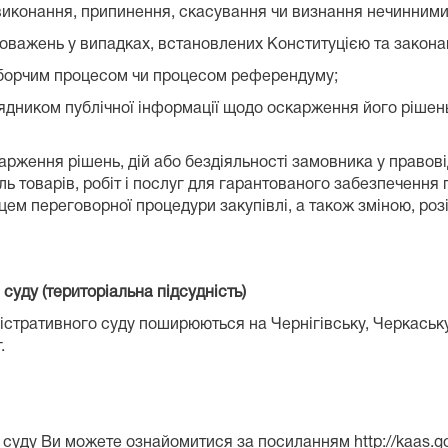
 виконання, припинення, скасування чи визнання нечинними
новажень у випадках, встановлених Конституцією та закона
виборчим процесом чи процесом референдуму;
ядником публічної інформації щодо оскарження його рішень,
арження рішень, дій або бездіяльності замовника у правов
ль товарів, робіт і послуг для гарантованого забезпечення
ем переговорної процедури закупівлі, а також зміною, роз
уду (територіальна підсудність)
тративного суду поширюються на Чернігівську, Черкаську, К
.
ду Ви можете ознайомитися за посиланням http://kaas.gov.ua