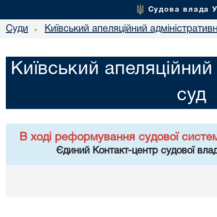
Судова влада 
Суди
Київський апеляційний адміністратив
•
Київський апеляційний
суд
В ході реформування судової систе
Єдиний Контакт-центр судової влад