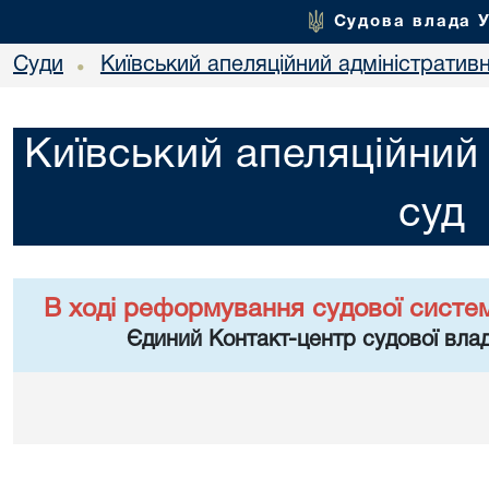
Судова влада 
Суди
Київський апеляційний адміністратив
•
Київський апеляційний
суд
В ході реформування судової систе
Єдиний Контакт-центр судової влад