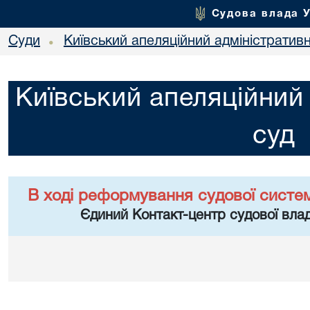
Судова влада 
Суди
Київський апеляційний адміністратив
•
Київський апеляційний
суд
В ході реформування судової систе
Єдиний Контакт-центр судової влад