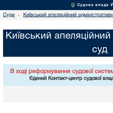
Судова влада 
Суди
Київський апеляційний адміністратив
•
Київський апеляційний
суд
В ході реформування судової систе
Єдиний Контакт-центр судової влад