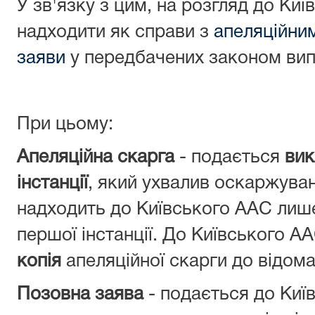
У зв'язку з цим, на розгляд до Ки
надходити як справи з
апеляційни
заяви
у передбачених законом вип
При цьому:
Апеляційна скарга
- подається
вик
інстанції
, який ухвалив оскаржуван
надходить до Київського ААС лише
першої інстанції. До Київського 
копія
апеляційної скарги до відома
Позовна заява
- подається до Киї