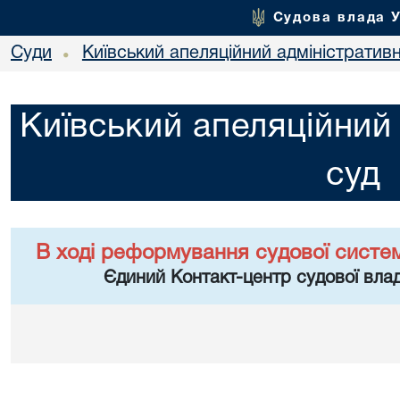
Судова влада 
Суди
Київський апеляційний адміністратив
•
Київський апеляційний
суд
В ході реформування судової систе
Єдиний Контакт-центр судової влад