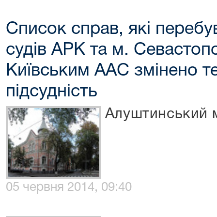
Список справ, які перебу
судів АРК та м. Севастоп
Київським ААС змінено т
підсудність
Алуштинський м
05 червня 2014, 09:40