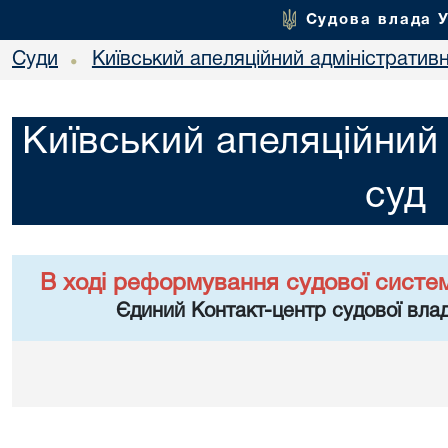
Судова влада 
Суди
Київський апеляційний адміністратив
•
Київський апеляційний
суд
В ході реформування судової систе
Єдиний Контакт-центр судової влад