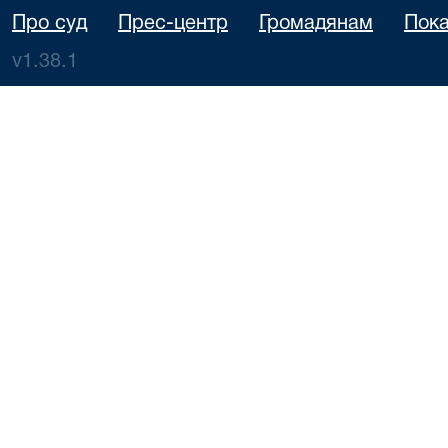
Про суд
Прес-центр
Громадянам
Пока
v1.38.1