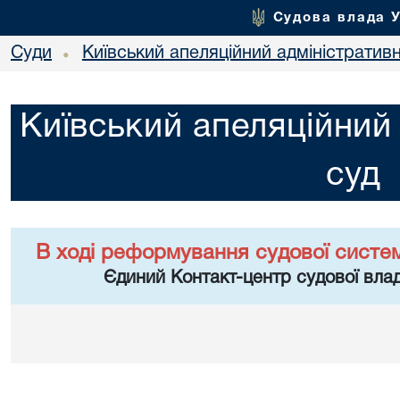
Судова влада 
Суди
Київський апеляційний адміністратив
•
Київський апеляційний
суд
В ході реформування судової систе
Єдиний Контакт-центр судової влад