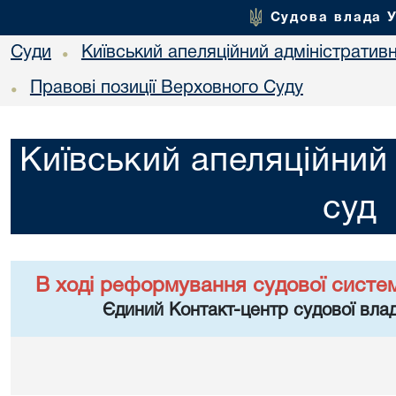
Судова влада 
Суди
Київський апеляційний адміністратив
•
Правові позиції Верховного Суду
•
Київський апеляційний
суд
В ході реформування судової систе
Єдиний Контакт-центр судової влад