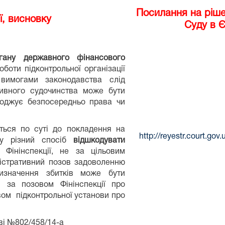
Посилання на ріш
ї, висновку
Суду в 
гану державного фінансового
боти підконтрольної організації
 вимогами законодавства слід
тивного судочинства може бути
роджує безпосередньо права чи
яться по суті до покладення на
http://reyestr.court.go
я у різний спосіб
відшкодувати
Фінінспекції, не за цільовим
ністративний позов задоволенню
визначення збитків може бути
 за позовом Фінінспекції про
овом підконтрольної установи про
ві №802/458/14-а