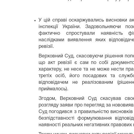
У цій справі оскаржувались висновки ак
інспекції України. Задовольняючи по
фактично спростували наявність фі
наслідками виявлення яких відповіда
ревізії.
Верховний Суд, скасовуючи рішення попер
що акт ревізії є сам по собі документ
характеру, не несе та не може нести пра
третіх осіб, його посадових та служб
відповідачем не реалізованим (рішен
приймалось).
Згодом, Верховний Суд скасував сво
розгляду заяви про перегляд за нововия
Суд погодився з правильністю висновків 
безпідставності формулювання відповідн
наявності реальних негативних правових н