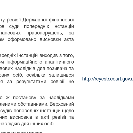
ту ревізії Державної фінансової
зов суди попередніх інстанцій
нансових правопорушень, за
чем сформовано висновки акта
едніх інстанцій виходив з того,
ом інформаційного аналітичного
вових наслідків для позивача та
ових осіб, оскільки залишився
http://reyestr.court.go
ня за результатами ревізії не
ю ж постанову за наслідками
вленими обставинами. Верховний
судів попередніх інстанцій щодо
их висновків в акті ревізії та
аслідків для інших осіб.