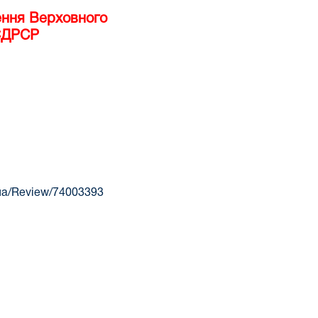
ення Верховного
ЄДРСР
v.ua/Review/74003393