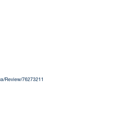
v.ua/Review/76273211