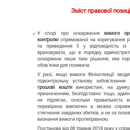
Зміст правової позиці
У спорі про оскарження
вимоги ор
контролю
спрямованої на коригування ро
та приведення її у відповідність із
враховувати, що в порядку адміністра
оскаржене лише таке рішення, яке по
обов'язки для позивача.
У разі, якщо вимоги Фінінспекції звод
підконтрольну установу зобов'язанн
грошові кошти
використані, на думку 
призначенням, безпідставно тощо, адмі
не підлягає, оскільки правильність 
перевірена виключно в межах справи
стягнення завданих збитків, а не за поз
визнання вимоги протиправною.
Постанова від 08 травня 2018 року у спра