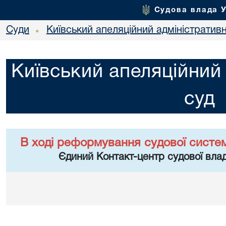
Судова влада 
Суди
Київський апеляційний адміністратив
•
Київський апеляційний
суд
В ході реформування судової систе
Єдиний Контакт-центр судової влад