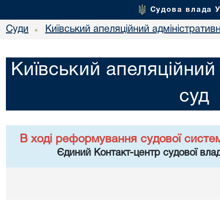
Судова влада 
Суди
Київський апеляційний адміністратив
•
Київський апеляційний
суд
В ході реформування судової систе
Єдиний Контакт-центр судової влад