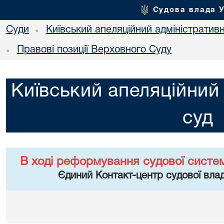
Судова влада 
Суди
Київський апеляційний адміністратив
•
Правові позиції Верховного Суду
•
Київський апеляційний
суд
В ході реформування судової систе
Єдиний Контакт-центр судової влад